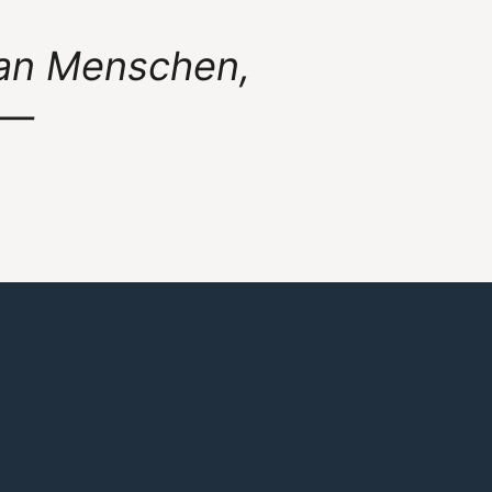
h an Menschen,
 —